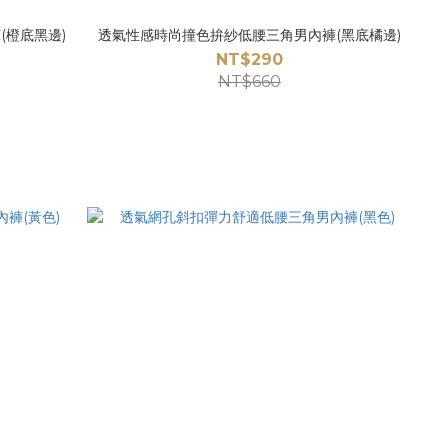
(橙底黑邊)
透氣性感時尚撞色拚紗低腰三角男內褲(黑底橘邊)
NT$290
NT$660