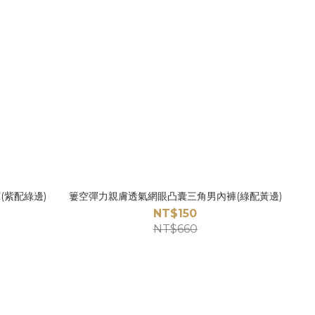
(紫配綠邊)
簍空彈力親膚透氣網眼凸囊三角男內褲(綠配黃邊)
NT$150
NT$660