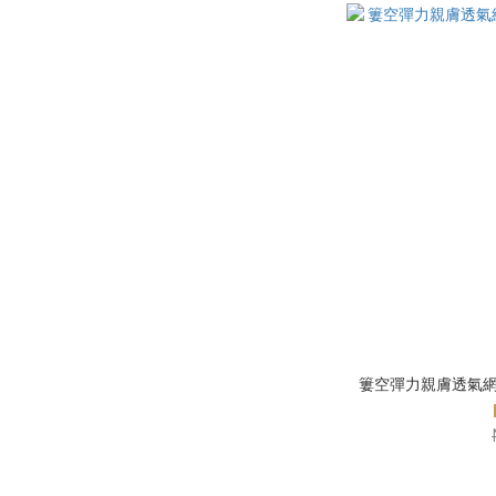
簍空彈力親膚透氣網