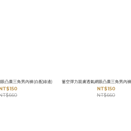
眼凸囊三角男內褲(白配綠邊)
簍空彈力親膚透氣網眼凸囊三角男內褲
NT$150
NT$150
NT$660
NT$660