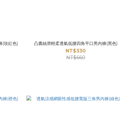
(玫紅色)
凸囊絲滑輕柔透氣低腰四角平口男內褲(黑色)
NT$330
NT$660