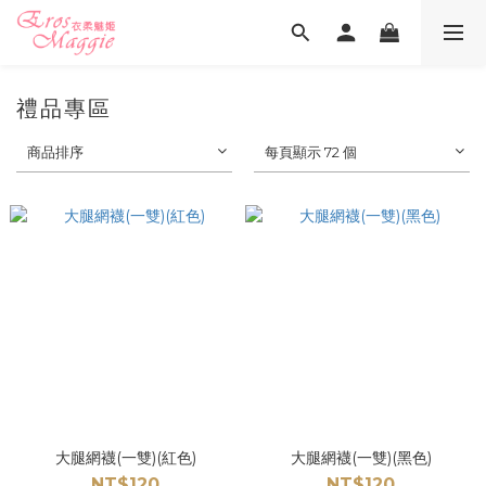
禮品專區
商品排序
每頁顯示 72 個
大腿網襪(一雙)(紅色)
大腿網襪(一雙)(黑色)
NT$120
NT$120