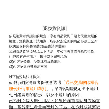
[退換貨資訊]
依照消費者保護法的規定，享有商品貨到日起七天鑑賞期的
權益，鑑賞期並非試用期，所以您所退回的商品必須是全新
狀態且保持完整包裝(贈品也請併退回)
若您收到貨物後發現以下情況，本公司將無條件為您換貨：
(1)包裝有任何髒污、破損或不完整現象
(2)內容物發霉
、
受潮或有異物出現
(3)內容物與包裝標示不同
以下情況無法退換貨:
行政院消費者保護會透過「
通訊交易解除權合
依據
理例外情事適用準則
」，第2條具體規定出不適用
七日鑑賞期的情形，以及不適用的原因:
已拆封之個人衛生用品：如果所購買是貼身衣物這
類，基於衛生考量而密封的商品，在拆封或試穿後