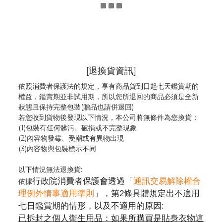
[退換貨資訊]
依照消費者保護法的規定，享有商品貨到日起七天鑑賞期的
權益，鑑賞期並非試用期，所以您所退回的商品必須是全新
狀態且保持完整包裝(贈品也請併退回)
若您收到貨物後發現以下情況，本公司將無條件為您換貨：
(1)包裝有任何髒污、破損或不完整現象
(2)內容物發霉
、
受潮或有異物出現
(3)內容物與包裝標示不同
以下情況無法退換貨:
行政院消費者保護會透過「
通訊交易解除權合
依據
理例外情事適用準則
」，第2條具體規定出不適用
七日鑑賞期的情形，以及不適用的原因:
已拆封之個人衛生用品：如果所購買是貼身衣物這