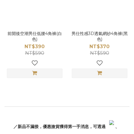
前開後空潮男仕低腰4角褲(白
男仕性感3D透氣網紗4角褲(黑
色)
色)
NT$390
NT$370
NT$590
NT$590
／新品不漏接，優惠搶貨獲得第一手消息，可透過
、