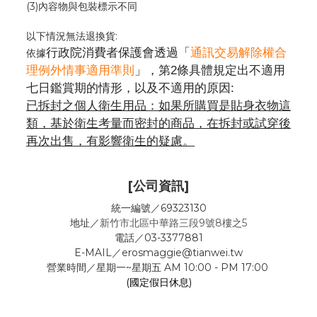
(3)內容物與包裝標示不同
以下情況無法退換貨:
行政院消費者保護會透過「
通訊交易解除權合
依據
理例外情事適用準則
」，第2條具體規定出不適用
七日鑑賞期的情形，以及不適用的原因:
已拆封之個人衛生用品：如果所購買是貼身衣物這
類，基於衛生考量而密封的商品，在拆封或試穿後
再次出售，有影響衛生的疑慮。
[公司資訊]
統一編號／69323130
地址／
新竹市北區中華路三段9號8樓之5
電話／03-3377881
E-MAIL／erosmaggie@tianwei.tw
營業時間／星期一~星期五 AM 10:00 - PM 17:00
(國定假日休息)