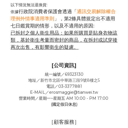
以下情況無法退換貨:
行政院消費者保護會透過「
通訊交易解除權合
依據
理例外情事適用準則
」，第2條具體規定出不適用
七日鑑賞期的情形，以及不適用的原因:
已拆封之個人衛生用品：如果所購買是貼身衣物這
類，基於衛生考量而密封的商品，在拆封或試穿後
再次出售，有影響衛生的疑慮。
[公司資訊]
統一編號／69323130
地址／
新竹市北區中華路三段9號8樓之5
電話／03-3377881
E-MAIL／erosmaggie@tianwei.tw
營業時間／星期一~星期五 AM 10:00 - PM 17:00
(國定假日休息)
［顧客服務］