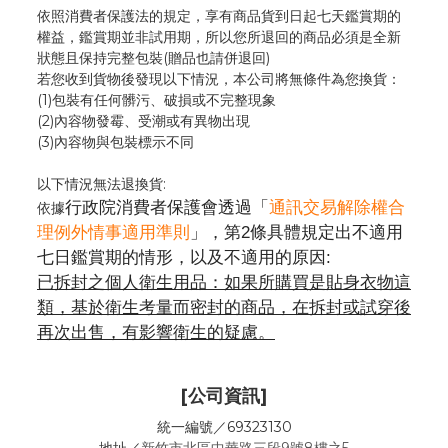
依照消費者保護法的規定，享有商品貨到日起七天鑑賞期的
權益，鑑賞期並非試用期，所以您所退回的商品必須是全新
狀態且保持完整包裝(贈品也請併退回)
若您收到貨物後發現以下情況，本公司將無條件為您換貨：
(1)包裝有任何髒污、破損或不完整現象
(2)內容物發霉
、
受潮或有異物出現
(3)內容物與包裝標示不同
以下情況無法退換貨:
行政院消費者保護會透過「
通訊交易解除權合
依據
理例外情事適用準則
」，第2條具體規定出不適用
七日鑑賞期的情形，以及不適用的原因:
已拆封之個人衛生用品：如果所購買是貼身衣物這
類，基於衛生考量而密封的商品，在拆封或試穿後
再次出售，有影響衛生的疑慮。
[公司資訊]
統一編號／69323130