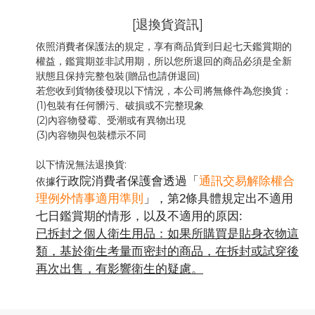
[退換貨資訊]
依照消費者保護法的規定，享有商品貨到日起七天鑑賞期的
權益，鑑賞期並非試用期，所以您所退回的商品必須是全新
狀態且保持完整包裝(贈品也請併退回)
若您收到貨物後發現以下情況，本公司將無條件為您換貨：
(1)包裝有任何髒污、破損或不完整現象
(2)內容物發霉
、
受潮或有異物出現
(3)內容物與包裝標示不同
以下情況無法退換貨:
行政院消費者保護會透過「
通訊交易解除權合
依據
理例外情事適用準則
」，第2條具體規定出不適用
七日鑑賞期的情形，以及不適用的原因:
已拆封之個人衛生用品：如果所購買是貼身衣物這
類，基於衛生考量而密封的商品，在拆封或試穿後
再次出售，有影響衛生的疑慮。