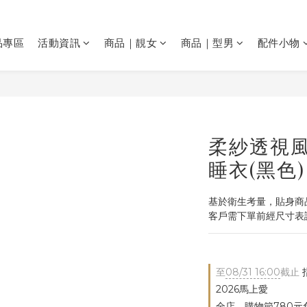
品專區
活動資訊
商品｜靚女
商品｜型男
配件小物
柔紗透視
睡衣(黑色)
基於衛生考量，貼身商品
客戶需下單前經尺寸表
至
08/31 16:00
截止
2026馬上愛
全店，購物節780元