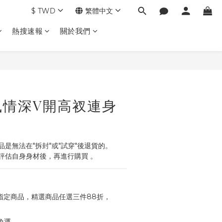
$
TWD
繁體中文
熱搜速報
關於我們
立即購買
風情深V開高衩連身
是無法在"拆封"或"試穿"後退貨的。
評估自身身材後，再進行購買 。
指定商品，精選商品任選三件88折，
免運