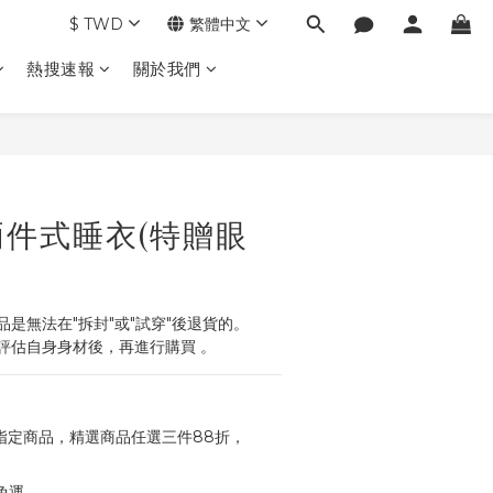
$
TWD
繁體中文
熱搜速報
關於我們
立即購買
件式睡衣(特贈眼
是無法在"拆封"或"試穿"後退貨的。
評估自身身材後，再進行購買 。
指定商品，精選商品任選三件88折，
免運