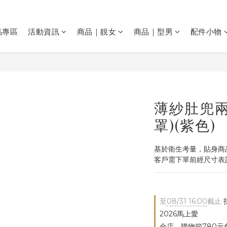
品專區
活動資訊
商品｜靚女
商品｜型男
配件小物
薄紗肚兜兩
罩)(紫色)
基於衛生考量，貼身商品
客戶需下單前經尺寸表
至
08/31 16:00
截止
2026馬上愛
全店，購物節780元