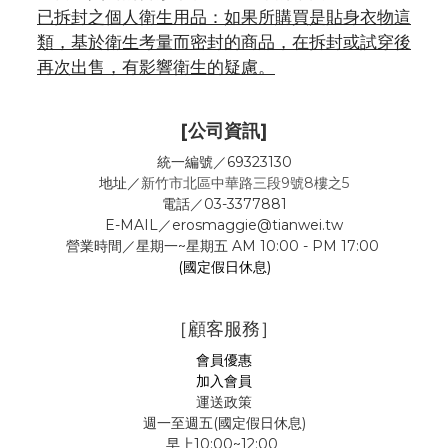
已拆封之個人衛生用品：如果所購買是貼身衣物這
類，基於衛生考量而密封的商品，在拆封或試穿後
再次出售，有影響衛生的疑慮。
[公司資訊]
統一編號／69323130
地址／
新竹市北區中華路三段9號8樓之5
電話／03-3377881
E-MAIL／erosmaggie@tianwei.tw
營業時間／星期一~星期五 AM 10:00 - PM 17:00
(國定假日休息)
［顧客服務］
會員優惠
加入會員
運送政策
週一至週五(國定假日休息)
早上10:00~12:00