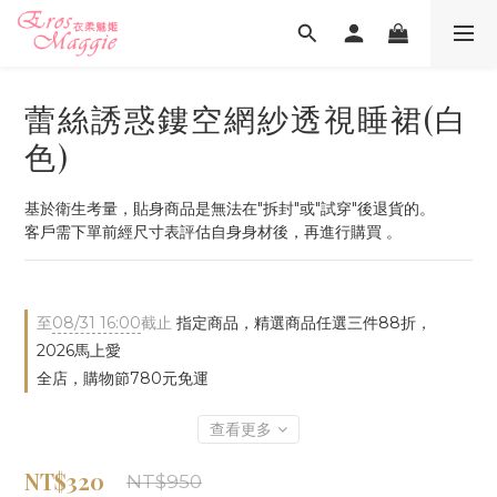
蕾絲誘惑鏤空網紗透視睡裙(白
色)
基於衛生考量，貼身商品是無法在"拆封"或"試穿"後退貨的。
客戶需下單前經尺寸表評估自身身材後，再進行購買 。
至
08/31 16:00
截止
指定商品，精選商品任選三件88折，
2026馬上愛
全店，購物節780元免運
查看更多
NT$320
NT$950