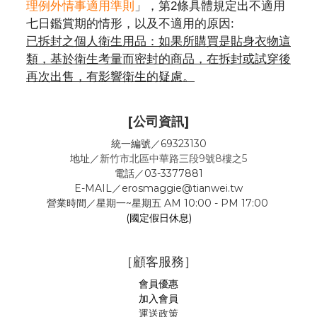
理例外情事適用準則
」，第2條具體規定出不適用
七日鑑賞期的情形，以及不適用的原因:
已拆封之個人衛生用品：如果所購買是貼身衣物這
類，基於衛生考量而密封的商品，在拆封或試穿後
再次出售，有影響衛生的疑慮。
[公司資訊]
統一編號／69323130
地址／
新竹市北區中華路三段9號8樓之5
電話／03-3377881
E-MAIL／erosmaggie@tianwei.tw
營業時間／星期一~星期五 AM 10:00 - PM 17:00
(國定假日休息)
［顧客服務］
會員優惠
加入會員
運送政策