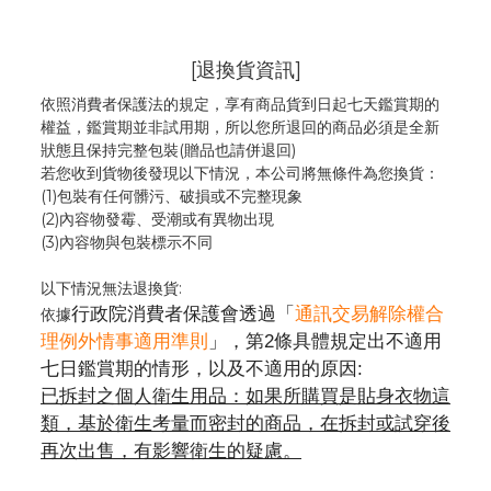
[退換貨資訊]
依照消費者保護法的規定，享有商品貨到日起七天鑑賞期的
權益，鑑賞期並非試用期，所以您所退回的商品必須是全新
狀態且保持完整包裝(贈品也請併退回)
若您收到貨物後發現以下情況，本公司將無條件為您換貨：
(1)包裝有任何髒污、破損或不完整現象
(2)內容物發霉
、
受潮或有異物出現
(3)內容物與包裝標示不同
以下情況無法退換貨:
行政院消費者保護會透過「
通訊交易解除權合
依據
理例外情事適用準則
」，第2條具體規定出不適用
七日鑑賞期的情形，以及不適用的原因:
已拆封之個人衛生用品：如果所購買是貼身衣物這
類，基於衛生考量而密封的商品，在拆封或試穿後
再次出售，有影響衛生的疑慮。