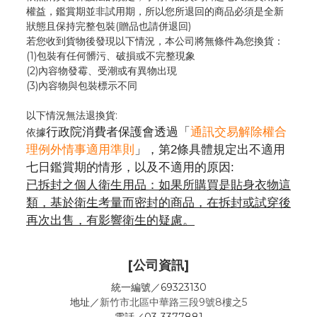
權益，鑑賞期並非試用期，所以您所退回的商品必須是全新
狀態且保持完整包裝(贈品也請併退回)
若您收到貨物後發現以下情況，本公司將無條件為您換貨：
(1)包裝有任何髒污、破損或不完整現象
(2)內容物發霉
、
受潮或有異物出現
(3)內容物與包裝標示不同
以下情況無法退換貨:
行政院消費者保護會透過「
通訊交易解除權合
依據
理例外情事適用準則
」，第2條具體規定出不適用
七日鑑賞期的情形，以及不適用的原因:
已拆封之個人衛生用品：如果所購買是貼身衣物這
類，基於衛生考量而密封的商品，在拆封或試穿後
再次出售，有影響衛生的疑慮。
[公司資訊]
統一編號／69323130
地址／
新竹市北區中華路三段9號8樓之5