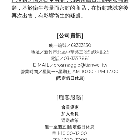
已拆封之個人衛生用品：如果所購買是貼身衣物這
類，基於衛生考量而密封的商品，在拆封或試穿後
再次出售，有影響衛生的疑慮。
[公司資訊]
統一編號／69323130
地址／
新竹市北區中華路三段9號8樓之5
電話／03-3377881
E-MAIL／erosmaggie@tianwei.tw
營業時間／星期一~星期五 AM 10:00 - PM 17:00
(國定假日休息)
［顧客服務］
會員優惠
加入會員
運送政策
週一至週五(國定假日休息)
早上10:00~12:00