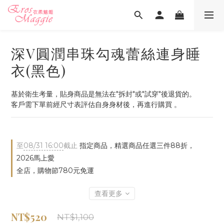
深V圓潤串珠勾魂蕾絲連身睡
衣(黑色)
基於衛生考量，貼身商品是無法在"拆封"或"試穿"後退貨的。
客戶需下單前經尺寸表評估自身身材後，再進行購買 。
至
08/31 16:00
截止
指定商品，精選商品任選三件88折，
2026馬上愛
全店，購物節780元免運
查看更多
NT$520
NT$1,100