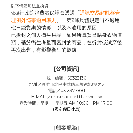
以下情況無法退換貨:
行政院消費者保護會透過「
通訊交易解除權合
依據
理例外情事適用準則
」，第2條具體規定出不適用
七日鑑賞期的情形，以及不適用的原因:
已拆封之個人衛生用品：如果所購買是貼身衣物這
類，基於衛生考量而密封的商品，在拆封或試穿後
再次出售，有影響衛生的疑慮。
[公司資訊]
統一編號／69323130
地址／
新竹市北區中華路三段9號8樓之5
電話／03-3377881
E-MAIL／erosmaggie@tianwei.tw
營業時間／星期一~星期五 AM 10:00 - PM 17:00
(國定假日休息)
［顧客服務］