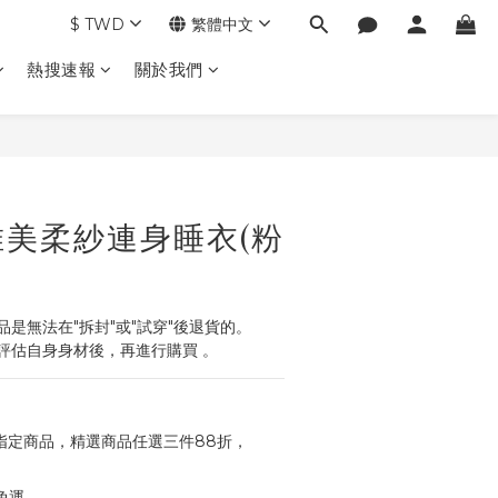
$
TWD
繁體中文
熱搜速報
關於我們
立即購買
美柔紗連身睡衣(粉
是無法在"拆封"或"試穿"後退貨的。
評估自身身材後，再進行購買 。
指定商品，精選商品任選三件88折，
免運