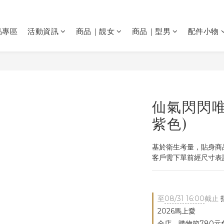
品專區
活動資訊
商品｜靚女
商品｜型男
配件小物
仙氣閃閃唯
紫色)
基於衛生考量，貼身商品
客戶需下單前經尺寸表
至
08/31 16:00
截止
2026馬上愛
全店，購物節780元