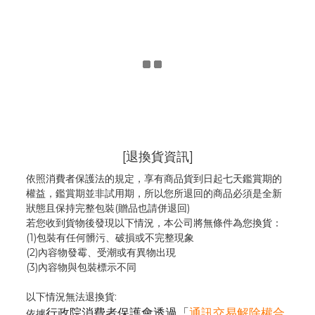
[退換貨資訊]
依照消費者保護法的規定，享有商品貨到日起七天鑑賞期的
權益，鑑賞期並非試用期，所以您所退回的商品必須是全新
狀態且保持完整包裝(贈品也請併退回)
若您收到貨物後發現以下情況，本公司將無條件為您換貨：
(1)包裝有任何髒污、破損或不完整現象
(2)內容物發霉
、
受潮或有異物出現
(3)內容物與包裝標示不同
以下情況無法退換貨:
行政院消費者保護會透過「
通訊交易解除權合
依據