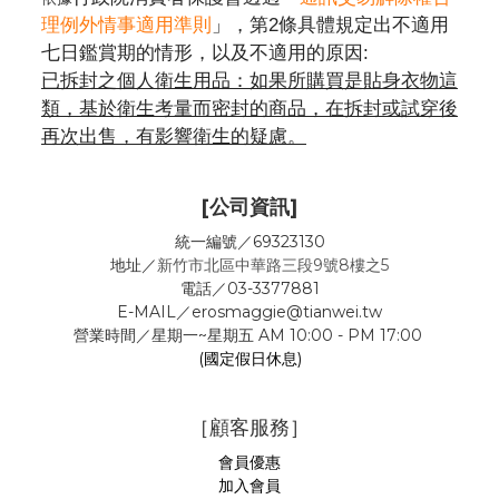
理例外情事適用準則
」，第2條具體規定出不適用
七日鑑賞期的情形，以及不適用的原因:
已拆封之個人衛生用品：如果所購買是貼身衣物這
類，基於衛生考量而密封的商品，在拆封或試穿後
再次出售，有影響衛生的疑慮。
[公司資訊]
統一編號／69323130
地址／
新竹市北區中華路三段9號8樓之5
電話／03-3377881
E-MAIL／erosmaggie@tianwei.tw
營業時間／星期一~星期五 AM 10:00 - PM 17:00
(國定假日休息)
［顧客服務］
會員優惠
加入會員