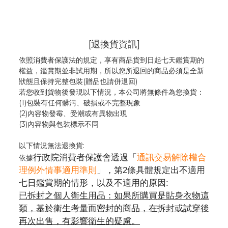
[退換貨資訊]
依照消費者保護法的規定，享有商品貨到日起七天鑑賞期的
權益，鑑賞期並非試用期，所以您所退回的商品必須是全新
狀態且保持完整包裝(贈品也請併退回)
若您收到貨物後發現以下情況，本公司將無條件為您換貨：
(1)包裝有任何髒污、破損或不完整現象
(2)內容物發霉
、
受潮或有異物出現
(3)內容物與包裝標示不同
以下情況無法退換貨:
行政院消費者保護會透過「
通訊交易解除權合
依據
理例外情事適用準則
」，第2條具體規定出不適用
七日鑑賞期的情形，以及不適用的原因:
已拆封之個人衛生用品：如果所購買是貼身衣物這
類，基於衛生考量而密封的商品，在拆封或試穿後
再次出售，有影響衛生的疑慮。