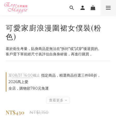
可愛家廚浪漫圍裙女僕裝(粉
色)
基於衛生考量，貼身商品是無法在"拆封"或"試穿"後退貨的。
客戶需下單前經尺寸表評估自身身材後，再進行購買 。
至
08/31 16:00
截止
指定商品，精選商品任選三件88折，
2026馬上愛
全店，購物節780元免運
查看更多
NT$430
NT$1,150