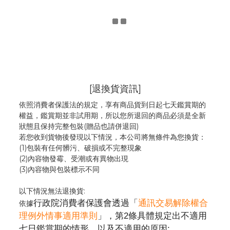
[退換貨資訊]
依照消費者保護法的規定，享有商品貨到日起七天鑑賞期的
權益，鑑賞期並非試用期，所以您所退回的商品必須是全新
狀態且保持完整包裝(贈品也請併退回)
若您收到貨物後發現以下情況，本公司將無條件為您換貨：
(1)包裝有任何髒污、破損或不完整現象
(2)內容物發霉
、
受潮或有異物出現
(3)內容物與包裝標示不同
以下情況無法退換貨:
行政院消費者保護會透過「
通訊交易解除權合
依據
理例外情事適用準則
」，第2條具體規定出不適用
七日鑑賞期的情形，以及不適用的原因: