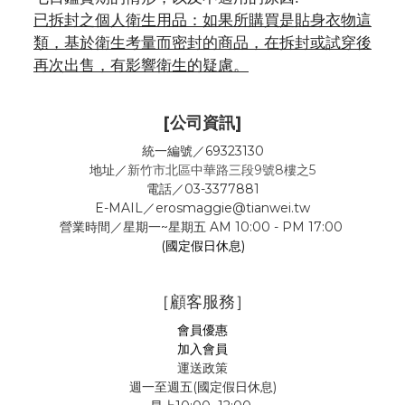
已拆封之個人衛生用品：如果所購買是貼身衣物這
類，基於衛生考量而密封的商品，在拆封或試穿後
再次出售，有影響衛生的疑慮。
[公司資訊]
統一編號／69323130
地址／
新竹市北區中華路三段9號8樓之5
電話／03-3377881
E-MAIL／erosmaggie@tianwei.tw
營業時間／星期一~星期五 AM 10:00 - PM 17:00
(國定假日休息)
［顧客服務］
會員優惠
加入會員
運送政策
週一至週五(國定假日休息)