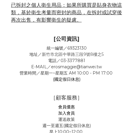
已拆封之個人衛生用品：如果所購買是貼身衣物這
類，基於衛生考量而密封的商品，在拆封或試穿後
再次出售，有影響衛生的疑慮。
[公司資訊]
統一編號／69323130
地址／
新竹市北區中華路三段9號8樓之5
電話／03-3377881
E-MAIL／erosmaggie@tianwei.tw
營業時間／星期一~星期五 AM 10:00 - PM 17:00
(國定假日休息)
［顧客服務］
會員優惠
加入會員
運送政策
週一至週五(國定假日休息)
早上10:00~12:00