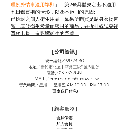
理例外情事適用準則
」，第2條具體規定出不適用
七日鑑賞期的情形，以及不適用的原因:
已拆封之個人衛生用品：如果所購買是貼身衣物這
類，基於衛生考量而密封的商品，在拆封或試穿後
再次出售，有影響衛生的疑慮。
[公司資訊]
統一編號／69323130
地址／
新竹市北區中華路三段9號8樓之5
電話／03-3377881
E-MAIL／erosmaggie@tianwei.tw
營業時間／星期一~星期五 AM 10:00 - PM 17:00
(國定假日休息)
［顧客服務］
會員優惠
加入會員