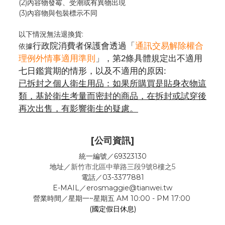
(2)內容物發霉
、
受潮或有異物出現
(3)內容物與包裝標示不同
以下情況無法退換貨:
行政院消費者保護會透過「
通訊交易解除權合
依據
理例外情事適用準則
」，第2條具體規定出不適用
七日鑑賞期的情形，以及不適用的原因:
已拆封之個人衛生用品：如果所購買是貼身衣物這
類，基於衛生考量而密封的商品，在拆封或試穿後
再次出售，有影響衛生的疑慮。
[公司資訊]
統一編號／69323130
地址／
新竹市北區中華路三段9號8樓之5
電話／03-3377881
E-MAIL／erosmaggie@tianwei.tw
營業時間／星期一~星期五 AM 10:00 - PM 17:00
(國定假日休息)