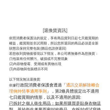
[退換貨資訊]
依照消費者保護法的規定，享有商品貨到日起七天鑑賞期的
權益，鑑賞期並非試用期，所以您所退回的商品必須是全新
狀態且保持完整包裝(贈品也請併退回)
若您收到貨物後發現以下情況，本公司將無條件為您換貨：
(1)包裝有任何髒污、破損或不完整現象
(2)內容物發霉
、
受潮或有異物出現
(3)內容物與包裝標示不同
以下情況無法退換貨:
行政院消費者保護會透過「
通訊交易解除權合
依據
理例外情事適用準則
」，第2條具體規定出不適用
七日鑑賞期的情形，以及不適用的原因:
已拆封之個人衛生用品：如果所購買是貼身衣物這
類，基於衛生考量而密封的商品，在拆封或試穿後