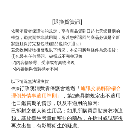
[退換貨資訊]
依照消費者保護法的規定，享有商品貨到日起七天鑑賞期的
權益，鑑賞期並非試用期，所以您所退回的商品必須是全新
狀態且保持完整包裝(贈品也請併退回)
若您收到貨物後發現以下情況，本公司將無條件為您換貨：
(1)包裝有任何髒污、破損或不完整現象
(2)內容物發霉
、
受潮或有異物出現
(3)內容物與包裝標示不同
以下情況無法退換貨:
行政院消費者保護會透過「
通訊交易解除權合
依據
理例外情事適用準則
」，第2條具體規定出不適用
七日鑑賞期的情形，以及不適用的原因:
已拆封之個人衛生用品：如果所購買是貼身衣物這
類，基於衛生考量而密封的商品，在拆封或試穿後
再次出售，有影響衛生的疑慮。