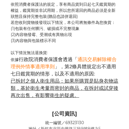
依照消費者保護法的規定，享有商品貨到日起七天鑑賞期的
權益，鑑賞期並非試用期，所以您所退回的商品必須是全新
狀態且保持完整包裝(贈品也請併退回)
若您收到貨物後發現以下情況，本公司將無條件為您換貨：
(1)包裝有任何髒污、破損或不完整現象
(2)內容物發霉
、
受潮或有異物出現
(3)內容物與包裝標示不同
以下情況無法退換貨:
行政院消費者保護會透過「
通訊交易解除權合
依據
理例外情事適用準則
」，第2條具體規定出不適用
七日鑑賞期的情形，以及不適用的原因:
已拆封之個人衛生用品：如果所購買是貼身衣物這
類，基於衛生考量而密封的商品，在拆封或試穿後
再次出售，有影響衛生的疑慮。
[公司資訊]
統一編號／69323130
地址／
新竹市北區中華路三段9號8樓之5