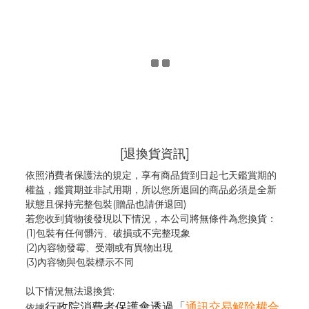
[退換貨資訊]
依照消費者保護法的規定，享有商品貨到日起七天鑑賞期的
權益，鑑賞期並非試用期，所以您所退回的商品必須是全新
狀態且保持完整包裝(贈品也請併退回)
若您收到貨物後發現以下情況，本公司將無條件為您換貨：
(1)包裝有任何髒污、破損或不完整現象
(2)內容物發霉
、
受潮或有異物出現
(3)內容物與包裝標示不同
以下情況無法退換貨:
行政院消費者保護會透過「
通訊交易解除權合
依據