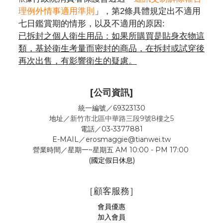
理例外情事適用準則
」，第2條具體規定出不適用
七日鑑賞期的情形，以及不適用的原因:
已拆封之個人衛生用品：如果所購買是貼身衣物這
類，基於衛生考量而密封的商品，在拆封或試穿後
再次出售，有影響衛生的疑慮。
[公司資訊]
統一編號／69323130
地址／
新竹市北區中華路三段9號8樓之5
電話／03-3377881
E-MAIL／erosmaggie@tianwei.tw
營業時間／星期一~星期五 AM 10:00 - PM 17:00
(國定假日休息)
［顧客服務］
會員優惠
加入會員