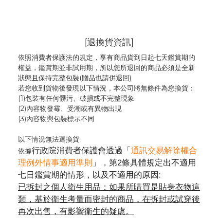
[退換貨資訊]
依照消費者保護法的規定，享有商品貨到日起七天鑑賞期的
權益，鑑賞期並非試用期，所以您所退回的商品必須是全新
狀態且保持完整包裝(贈品也請併退回)
若您收到貨物後發現以下情況，本公司將無條件為您換貨：
(1)包裝有任何髒污、破損或不完整現象
(2)內容物發霉
、
受潮或有異物出現
(3)內容物與包裝標示不同
以下情況無法退換貨:
行政院消費者保護會透過「
通訊交易解除權合
依據
理例外情事適用準則
」，第2條具體規定出不適用
七日鑑賞期的情形，以及不適用的原因:
已拆封之個人衛生用品：如果所購買是貼身衣物這
類，基於衛生考量而密封的商品，在拆封或試穿後
再次出售，有影響衛生的疑慮。