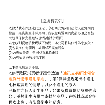
[退換貨資訊]
依照消費者保護法的規定，享有商品貨到日起七天鑑賞期的
權益，鑑賞期並非試用期，所以您所退回的商品必須是全新
狀態且保持完整包裝(贈品也請併退回)
若您收到貨物後發現以下情況，本公司將無條件為您換貨：
(1)包裝有任何髒污、破損或不完整現象
(2)內容物發霉
、
受潮或有異物出現
(3)內容物與包裝標示不同
以下情況無法退換貨:
行政院消費者保護會透過「
通訊交易解除權合
依據
理例外情事適用準則
」，第2條具體規定出不適用
七日鑑賞期的情形，以及不適用的原因:
已拆封之個人衛生用品：如果所購買是貼身衣物這
類，基於衛生考量而密封的商品，在拆封或試穿後
再次出售，有影響衛生的疑慮。