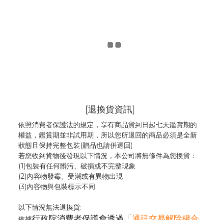
[退換貨資訊]
依照消費者保護法的規定，享有商品貨到日起七天鑑賞期的
權益，鑑賞期並非試用期，所以您所退回的商品必須是全新
狀態且保持完整包裝(贈品也請併退回)
若您收到貨物後發現以下情況，本公司將無條件為您換貨：
(1)包裝有任何髒污、破損或不完整現象
(2)內容物發霉
、
受潮或有異物出現
(3)內容物與包裝標示不同
以下情況無法退換貨:
行政院消費者保護會透過「
通訊交易解除權合
依據