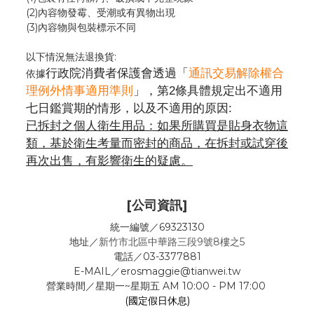
(2)內容物發霉
、
受潮或有異物出現
(3)內容物與包裝標示不同
以下情況無法退換貨:
行政院消費者保護會透過「
通訊交易解除權合
依據
理例外情事適用準則
」，第2條具體規定出不適用
七日鑑賞期的情形，以及不適用的原因:
已拆封之個人衛生用品：如果所購買是貼身衣物這
類，基於衛生考量而密封的商品，在拆封或試穿後
再次出售，有影響衛生的疑慮。
[公司資訊]
統一編號／69323130
地址／
新竹市北區中華路三段9號8樓之5
電話／03-3377881
E-MAIL／erosmaggie@tianwei.tw
營業時間／星期一~星期五 AM 10:00 - PM 17:00
(國定假日休息)