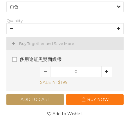
Quantity
Buy Together and Save More
多用途紅黑雙面緞帶
SALE NT$199
ADD TO CART
BUY NOW
Add to Wishlist